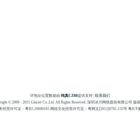
IP地址位置数据由
纯真CZ88
提供支持 |
联系我们
right © 2009 - 2011 Glacier Co.,Ltd. All Rights Reserved. 深圳冰川网络股份有限公司
营许可证：粤B2-20090165 网络文化经营许可证：粤网文[2012]0781-132号 粤ICP备0