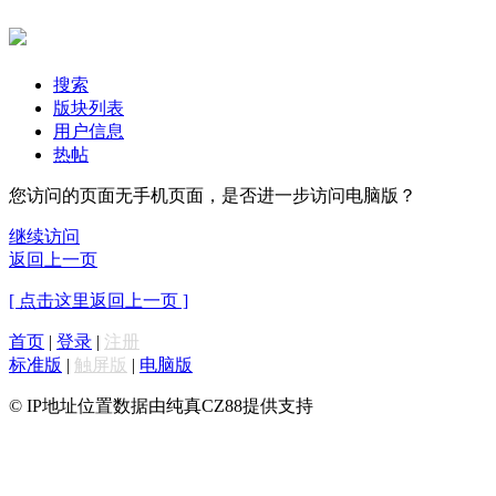
搜索
版块列表
用户信息
热帖
您访问的页面无手机页面，是否进一步访问电脑版？
继续访问
返回上一页
[ 点击这里返回上一页 ]
首页
|
登录
|
注册
标准版
|
触屏版
|
电脑版
© IP地址位置数据由纯真CZ88提供支持