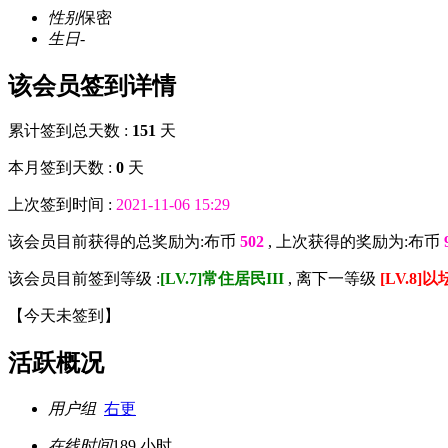
性别
保密
生日
-
该会员签到详情
累计签到总天数 :
151
天
本月签到天数 :
0
天
上次签到时间 :
2021-11-06 15:29
该会员目前获得的总奖励为:布币
502
, 上次获得的奖励为:布币
该会员目前签到等级 :
[LV.7]常住居民III
, 离下一等级
[LV.8]
【
今天未签到
】
活跃概况
用户组
右更
在线时间
189 小时