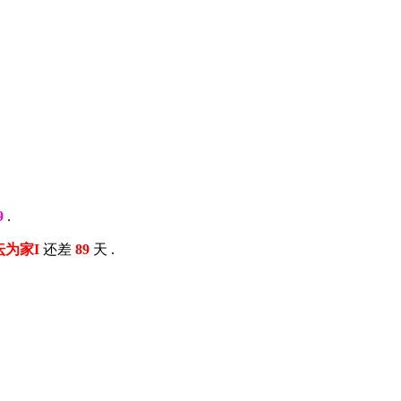
9
.
以坛为家I
还差
89
天 .