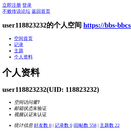
立即注册
登录
不败传说论坛
返回首页
user118823232的个人空间
https://bbs-bbc
空间首页
记录
主题
个人资料
个人资料
user118823232
(UID: 118823232)
空间访问量
7
邮箱状态
未验证
视频认证
未认证
统计信息
好友数 0
|
记录数 0
|
回帖数 558
|
主题数 22