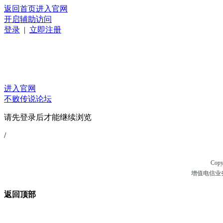
返回首页
进入官网
开启辅助访问
登录
|
立即注册
进入官网
不败传说论坛
请先登录后才能继续浏览
/
Copy
增值电信业务经
返回顶部