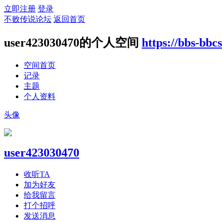
立即注册
登录
不败传说论坛
返回首页
user423030470的个人空间
https://bbs-bb
空间首页
记录
主题
个人资料
头像
user423030470
收听TA
加为好友
给我留言
打个招呼
发送消息