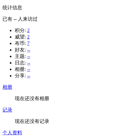
统计信息
已有
--
人来访过
积分:
2
威望:
2
布币:
7
好友:
--
主题:
--
日志:
--
相册:
--
分享:
--
相册
现在还没有相册
记录
现在还没有记录
个人资料