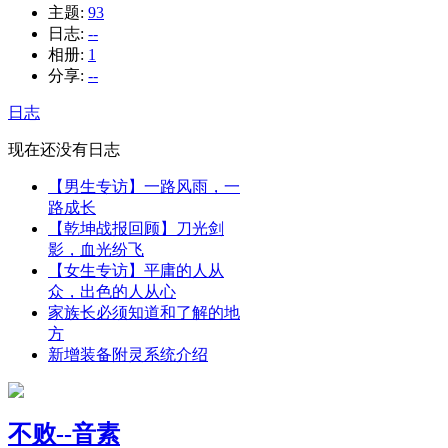
主题:
93
日志:
--
相册:
1
分享:
--
日志
现在还没有日志
【男生专访】一路风雨，一
路成长
【乾坤战报回顾】刀光剑
影，血光纷飞
【女生专访】平庸的人从
众，出色的人从心
家族长必须知道和了解的地
方
新增装备附灵系统介绍
不败--音素