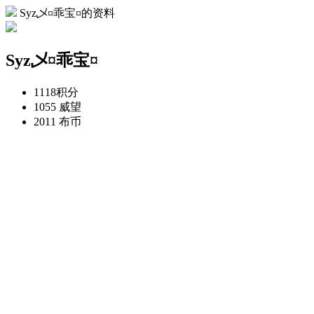
Syz乄¤乖宝¤的资料
Syz乄¤乖宝¤
1118
积分
1055
威望
2011
布币