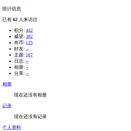
统计信息
已有
62
人来访过
积分:
442
威望:
382
布币:
125
好友:
--
主题:
167
日志:
--
相册:
--
分享:
--
相册
现在还没有相册
记录
现在还没有记录
个人资料