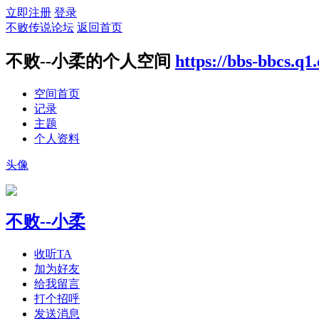
立即注册
登录
不败传说论坛
返回首页
不败--小柔的个人空间
https://bbs-bbcs.q
空间首页
记录
主题
个人资料
头像
不败--小柔
收听TA
加为好友
给我留言
打个招呼
发送消息