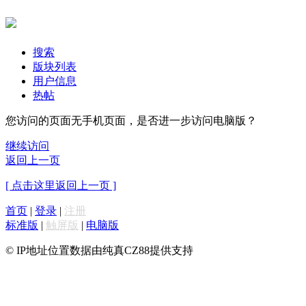
搜索
版块列表
用户信息
热帖
您访问的页面无手机页面，是否进一步访问电脑版？
继续访问
返回上一页
[ 点击这里返回上一页 ]
首页
|
登录
|
注册
标准版
|
触屏版
|
电脑版
© IP地址位置数据由纯真CZ88提供支持