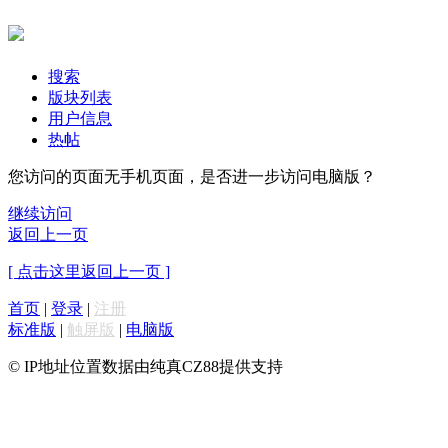
搜索
版块列表
用户信息
热帖
您访问的页面无手机页面，是否进一步访问电脑版？
继续访问
返回上一页
[ 点击这里返回上一页 ]
首页
|
登录
|
注册
标准版
|
触屏版
|
电脑版
© IP地址位置数据由纯真CZ88提供支持